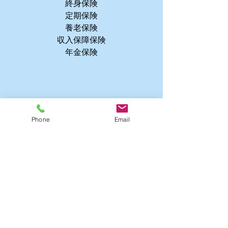
終身保険
定期保険
養老保険
収入保障保険
年金保険
Phone
Email
共済
fraternal insurance
自動車共済
火災共済
まごころ共済